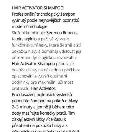
HAIR ACTIVATOR SHAMPOO
Profesionální trichologický šampon
vyvinutý podle nejnovějších poznatků
moderní trichologie.
Složení kombinuje
Serenoa Repens,
taurin, arginin
a pečlivě vybrané
funkční aktivní látky, které šetrně čistí
pokožku hlavy a pomáhají udržovat její
přirozenou fyziologickou rovnováhu.
Hair Activator Shampoo
připravuje
pokožku hlavy na následnou péči bez
oplachování a vytváří optimální
podmínky pro maximální účinnost
protokolu
Hair Activator
.
Pro dosažení nejlepších výsledků
ponechte šampon na pokožce hlavy
2–3 minuty a jemně ji během této
doby masírujte konečky prstů. Tím
získají aktivní látky více času k
působení na pokožku hlavy a k
účinnějšímu pronikání do oblasti ústí